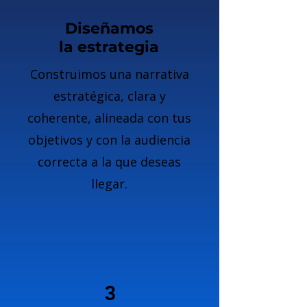
Diseñamos
la estrategia
Construimos una narrativa
estratégica, clara y
coherente, alineada con tus
objetivos y con la audiencia
correcta a la que deseas
llegar.
3