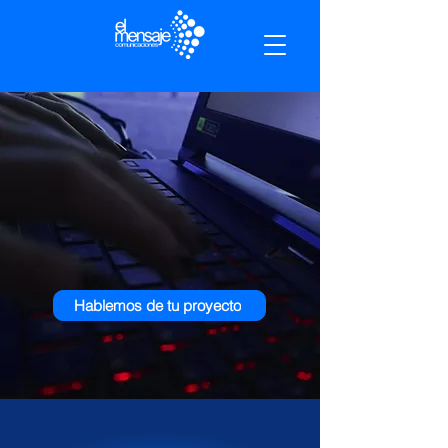
Estrategias de comunicación
efectivas para posicionar tu
marca y amplificar tu impacto.
Hablemos de tu proyecto
CUANDO EL MENSAJE NO
ES CLARO,
EL IMPACTO SE DILUYE