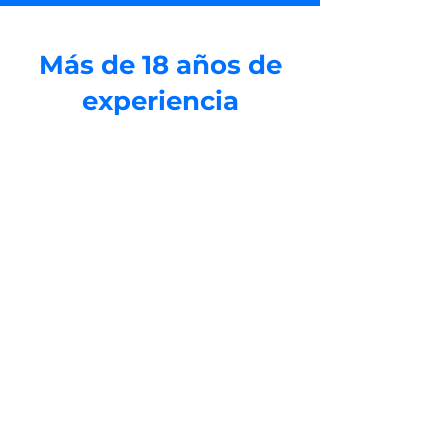
Más de 18 años de
experiencia
el deseo de
generar un impacto
positivo en el mundo.
Los acompañamos a
lograrlo a través de
estrategias de
comunicación efectivas y
campañas que amplifican