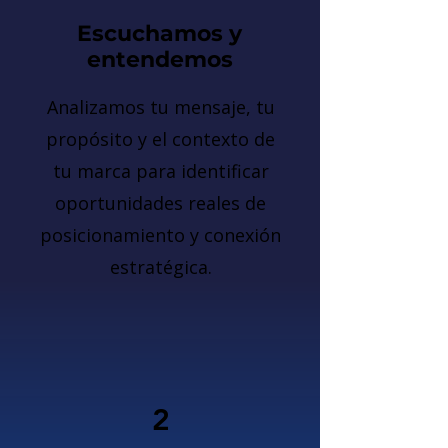
Escuchamos y
entendemos
Analizamos tu mensaje, tu
propósito y el contexto de
tu marca para identificar
oportunidades reales de
posicionamiento y conexión
estratégica.
2