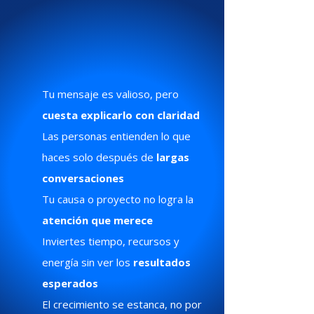
Una comunicación confusa no
solo se pierde…
limita tu alcance y frena tu
propósito.
Tu mensaje es valioso, pero
cuesta explicarlo con claridad
Las personas entienden lo que
haces solo después de
largas
conversaciones
Tu causa o proyecto no logra la
atención que merece
Inviertes tiempo, recursos y
energía sin ver los
resultados
esperados
El crecimiento se estanca, no por